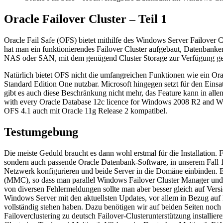
Oracle Failover Cluster – Teil 1
Oracle Fail Safe (OFS) bietet mithilfe des Windows Server Failover 
hat man ein funktionierendes Failover Cluster aufgebaut, Datenbanke
NAS oder SAN, mit dem genügend Cluster Storage zur Verfügung ges
Natürlich bietet OFS nicht die umfangreichen Funktionen wie ein Ora
Standard Edition One nutzbar. Microsoft hingegen setzt für den Ein
gibt es auch diese Beschränkung nicht mehr, das Feature kann in all
with every Oracle Database 12c licence for Windows 2008 R2 and Wind
OFS 4.1 auch mit Oracle 11g Release 2 kompatibel.
Testumgebung
Die meiste Geduld braucht es dann wohl erstmal für die Installation
sondern auch passende Oracle Datenbank-Software, in unserem Fall 11
Netzwerk konfigurieren und beide Server in die Domäne einbinden. Ei
(MMC), so dass man parallel Windows Failover Cluster Manager und
von diversen Fehlermeldungen sollte man aber besser gleich auf Ver
Windows Server mit den aktuellsten Updates, vor allem in Bezug auf
vollständig stehen haben. Dazu benötigen wir auf beiden Seiten noch
Failoverclustering zu deutsch Failover-Clusterunterstützung installi