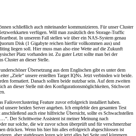
können schließlich auch miteinander kommunizieren. Für unser Cluster
Netzwerkkarten verfügen. Will man zusätzlich den Storage-Traffic
Heartbeat. In unserem Fall stellen wir über ein NAS-System genau
 Quorum Disk (1 Gigabyte reichen hierfür vollkommen aus) und
iting liegen soll. Hier muss man also eine Wette auf die Zukunft
ischer Platz vorhanden ist. Zu guter Letzt sollte man bei der
 Cluster an dieser Stelle.
 wunderschöner Übersetzung aus dem Englischen gibt es unter dem
ter „Ziele“ unsere erstellten Target IQNs. Jetzt verbinden wir beide.
den formatiert. Danach sollten beide nutzbar sein. Auf dem zweiten
sich an dieser Stelle mit den Konfigurationsmöglichkeiten, Stichwort
en.
 Failoverclustering Feature zuvor erfolgreich installiert haben.
nd unsere beiden Server angeben. Ich empfehle den gesamten Test
 anschließend auch eine hilfreiche Übersicht, sollte es Schwachstellen
en…“. Der Schrittweise Assistent ist meiner Meinung nach
der nur solche, die wir zuvor schon überprüft und für verschmerzbar
en drücken. Wenn bis hier hin alles erfolgreich abgeschlossen ist
ren, aber stattdessen legen wir jetzt alles bei Seite und kümmern