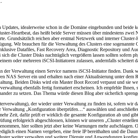
.
len Updates, idealerweise schon in die Domäne eingebunden und beide 
luster-Heartbeat, das heißt beide Server müssen über mindestens zwei 
te. Grundsätzlich reichen aber erstmal Netzwerk und interner Cluster-
ügung. Wir brauchen für die Verwaltung des Clusters eine sogenannte
inklusive Datafiles, Fast Recovery Area, Diagnostic Repository und Aud
h die Cluster Disks nachträglich vergrößern lassen sollten sofern phys
inem oder mehreren iSCSI-Initiatoren zulassen, andernfalls scheitert das
in der Verwaltung einen Service namens iSCSI-Initiator finden. Dank
en NAS Server ein und erhalten nach einer Aktualisierung unter dem Rei
ltung. Beiden Disks wird ein Master Boot Record verpasst und sie wer
verwaltung ebenfalls fertig formatiert erscheinen. Ich empfehle Ihnen, 
nander zu setzen. Das Thema würde diesen Blog aber sicherlich spreng
rverwaltung), der wieder unter Verwaltung zu finden ist, sofern wir das
ter Verwaltung „Konfiguration überprüfen…“ auswählen und anschließe
ehr Zeit, dafür prüft er wirklich die gesamte Konfiguration ab und gibt
rüfung erfolgreich abgeschlossen, können wir unseren „Cluster erstell
genommen, hier sollten jetzt aber keine Warnungen mehr aufschlagen. O
ediglich einen Namen vergeben, eine freie IP bereithalten und die Daum
uster weiter verwalten und weitere Dienste und Anwendungen konfigurie