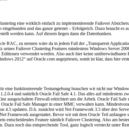
Clustering eine wirklich einfach zu implementierende Failover Absich
n eingebunden und das ganze getestet – Erfolgreich. Dazu braucht es a
tellt werden kann. Auf diesem liegen dann die Datenbanken.
cle RAC, zu nennen wäre da in jedem Fall der „Transparent Application
satz seines Failover Clustering Features mindestens Windows Server 20
en Editionen verwendet werden. Also auch hier keine unüberwindbaren H
ows 2012“ auf Oracle.com angepriesen, somit ist klar, dass hier erstm
. Für eine funktionierende Testumgebung brauchen wir nicht nur Windo
.2.0.4 und natürlich Oracle Fail Safe 4.1. Das alles auf mindestens z
ne ausgeschaltete Firewall erleichtert uns die Arbeit. Oracle Fail Saf
 Oracle Fail Safe Manager in einer MMC verwalten kann. Mindestvora
sion 4.5 updaten. D.h. zunächst wird Net Framework 3.5 über den Serv
 Net Framework ausgestattet. Bevor wir mit dem Oracle Teil anfangen 
 ein entscheidendes Feature nämlich Failover Clustering. Also am best
eren. Dazu noch das entsprechende Tool, ganz logisch versteckt unter R