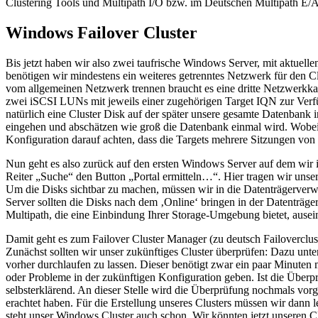
Clustering Tools und Multipath I/O bzw. im Deutschen Multipath E/A
Windows Failover Cluster
Bis jetzt haben wir also zwei taufrische Windows Server, mit aktuel
benötigen wir mindestens ein weiteres getrenntes Netzwerk für den C
vom allgemeinen Netzwerk trennen braucht es eine dritte Netzwerkkar
zwei iSCSI LUNs mit jeweils einer zugehörigen Target IQN zur Verf
natürlich eine Cluster Disk auf der später unsere gesamte Datenbank 
eingehen und abschätzen wie groß die Datenbank einmal wird. Wobei sic
Konfiguration darauf achten, dass die Targets mehrere Sitzungen von e
Nun geht es also zurück auf den ersten Windows Server auf dem wir 
Reiter „Suche“ den Button „Portal ermitteln…“. Hier tragen wir unser
Um die Disks sichtbar zu machen, müssen wir in die Datenträgerverwa
Server sollten die Disks nach dem ‚Online‘ bringen in der Datenträger
Multipath, die eine Einbindung Ihrer Storage-Umgebung bietet, ausei
Damit geht es zum Failover Cluster Manager (zu deutsch Failovercluste
Zunächst sollten wir unser zukünftiges Cluster überprüfen: Dazu un
vorher durchlaufen zu lassen. Dieser benötigt zwar ein paar Minuten m
oder Probleme in der zukünftigen Konfiguration geben. Ist die Überp
selbsterklärend. An dieser Stelle wird die Überprüfung nochmals vor
erachtet haben. Für die Erstellung unseres Clusters müssen wir dann l
steht unser Windows Cluster auch schon. Wir könnten jetzt unseren Cl