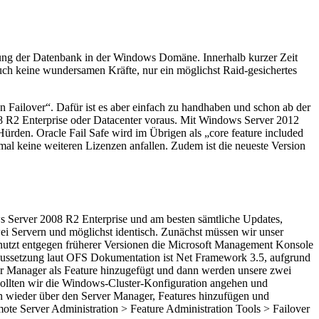
erung der Datenbank in der Windows Domäne. Innerhalb kurzer Zeit
uch keine wundersamen Kräfte, nur ein möglichst Raid-gesichertes
 Failover“. Dafür ist es aber einfach zu handhaben und schon ab der
08 R2 Enterprise oder Datacenter voraus. Mit Windows Server 2012
ürden. Oracle Fail Safe wird im Übrigen als „core feature included
al keine weiteren Lizenzen anfallen. Zudem ist die neueste Version
ws Server 2008 R2 Enterprise und am besten sämtliche Updates,
wei Servern und möglichst identisch. Zunächst müssen wir unser
e nutzt entgegen früherer Versionen die Microsoft Management Konsole
ussetzung laut OFS Dokumentation ist Net Framework 3.5, aufgrund
er Manager als Feature hinzugefügt und dann werden unsere zwei
sollten wir die Windows-Cluster-Konfiguration angehen und
en wieder über den Server Manager, Features hinzufügen und
emote Server Administration > Feature Administration Tools > Failover