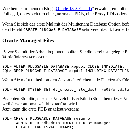
Wie bereits in meinem Blog „
Oracle 18 XE ist da
“ erwähnt, enthält d
Fall egal, ob es sich um eine „normale“ PDB, eine Proxy PDB oder e
Wenn Sie sich das erste Mal mit der Multitenant Database Option bef
den Befehl
sehr vereinfacht. Leider b
CREATE PLUGGABLE DATABASE
Oracle Managed Files
Bevor Sie mit der Arbeit beginnen, sollten Sie die bereits angelegte
Vordefiniertes verlassen:
SQL> ALTER PLUGGABLE DATABASE xepdb1 CLOSE IMMEDIATE;

Wenn Sie nicht unbedingt den Anspruch erheben,
alle
Dateien als OMF
Beachten Sie bitte, dass das Verzeichnis existiert (Sie haben dieses
weil dieser automatisch hinzugefügt wird.
Jetzt kann die erste PDB angelegt werden:
SQL> CREATE PLUGGABLE DATABASE suzanne 

      ADMIN USER pdbadmin IDENTIFIED BY manager

      DEFAULT TABLESPACE users;
