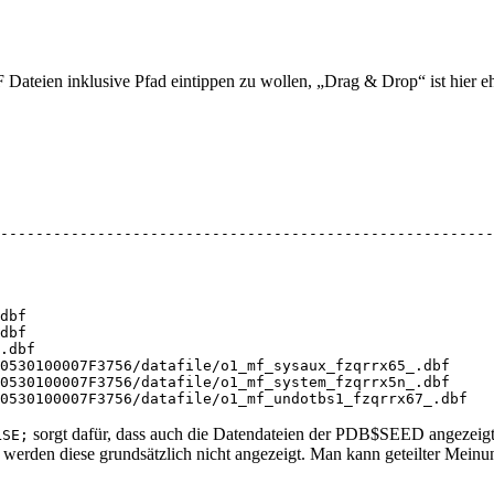
 Dateien inklusive Pfad eintippen zu wollen, „Drag & Drop“ ist hier eh
--------------------------------------------------------
dbf

dbf

.dbf

0530100007F3756/datafile/o1_mf_sysaux_fzqrrx65_.dbf

0530100007F3756/datafile/o1_mf_system_fzqrrx5n_.dbf

sorgt dafür, dass auch die Datendateien der PDB$SEED angezeigt w
LSE;
rden diese grundsätzlich nicht angezeigt. Man kann geteilter Meinun