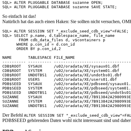
SQL> ALTER PLUGGABLE DATABASE suzanne OPEN;

So einfach ist das!
Natürlich hat das auch einen Haken: Sie sollten nicht versuchen, OMF
SQL> ALTER SESSION SET "_exclude_seed_cdb_view"=FALSE;

SQL> SELECT p.name, d.tablespace_name, file_name

       FROM cdb_data_files d, v$containers p

      WHERE p.con_id = d.con_id

      ORDER BY p.con_id,2

NAME       TABLESPACE FILE_NAME

---------- ---------- ---------------------------------
CDB$ROOT   SYSAUX     /u02/oradata/XE/sysaux01.dbf

CDB$ROOT   SYSTEM     /u02/oradata/XE/system01.dbf

CDB$ROOT   UNDOTBS1   /u02/oradata/XE/undotbs01.dbf

CDB$ROOT   USERS      /u02/oradata/XE/users01.dbf

PDB$SEED   SYSAUX     /u02/oradata/XE/pdbseed/sysaux01.
PDB$SEED   SYSTEM     /u02/oradata/XE/pdbseed/system01.
PDB$SEED   UNDOTBS1   /u02/oradata/XE/pdbseed/undotbs01
SUZANNE    SYSAUX     /u02/oradata/XE/7B913842A2980993E
SUZANNE    SYSTEM     /u02/oradata/XE/7B913842A2980993E
Der Befehl
ALTER SESSION SET "_exclude_seed_cdb_view"=FA
PDB$SEED gehörenden Daten wohl nicht interessant sind und daher we