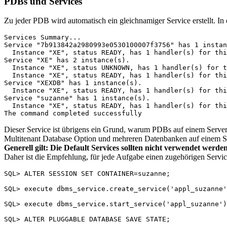
PDBs und Services
Zu jeder PDB wird automatisch ein gleichnamiger Service erstellt. In
Services Summary...

Service "7b913842a2980993e0530100007f3756" has 1 instan
  Instance "XE", status READY, has 1 handler(s) for thi
Service "XE" has 2 instance(s).

  Instance "XE", status UNKNOWN, has 1 handler(s) for t
  Instance "XE", status READY, has 1 handler(s) for thi
Service "XEXDB" has 1 instance(s).

  Instance "XE", status READY, has 1 handler(s) for thi
Service "suzanne" has 1 instance(s).

  Instance "XE", status READY, has 1 handler(s) for thi
Dieser Service ist übrigens ein Grund, warum PDBs auf einem Server
Multitenant Database Option und mehreren Datenbanken auf einem S
Generell gilt: Die Default Services sollten nicht verwendet werde
Daher ist die Empfehlung, für jede Aufgabe einen zugehörigen Servic
SQL> ALTER SESSION SET CONTAINER=suzanne;

SQL> execute dbms_service.create_service('appl_suzanne'
SQL> execute dbms_service.start_service('appl_suzanne')