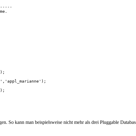
-----

);

','appl_marianne');

);

ngen. So kann man beispielsweise nicht mehr als drei Pluggable Databa