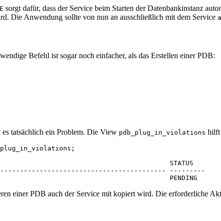
sorgt dafür, dass der Service beim Starten der Datenbankinstanz autom
E
ird. Die Anwendung sollte von nun an ausschließlich mit dem Service
endige Befehl ist sogar noch einfacher, als das Erstellen einer PDB:
bt es tatsächlich ein Problem. Die View
hilft
pdb_plug_in_violations
plug_in_violations;

                                           STATUS

------------------------------------------ ---------

ren einer PDB auch der Service mit kopiert wird. Die erforderliche Akt