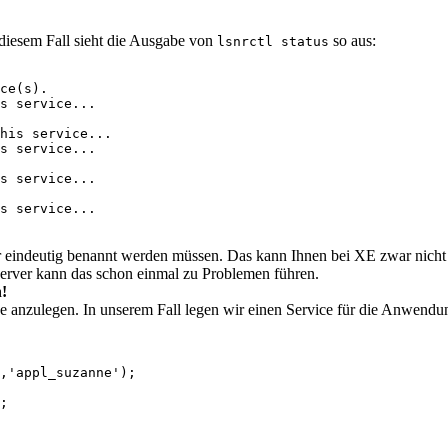
 diesem Fall sieht die Ausgabe von
so aus:
lsnrctl status
ce(s).

s service...

his service...

s service...

s service...

s service...

 eindeutig benannt werden müssen. Das kann Ihnen bei XE zwar nicht 
erver kann das schon einmal zu Problemen führen.
n!
e anzulegen. In unserem Fall legen wir einen Service für die Anwendu
,'appl_suzanne');

;
