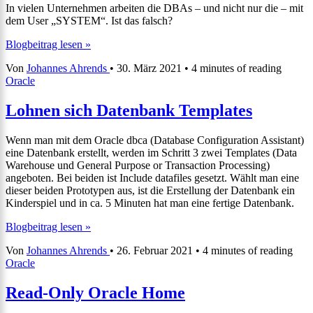
In vielen Unternehmen arbeiten die DBAs – und nicht nur die – mit
dem User „SYSTEM“. Ist das falsch?
Wer
Blogbeitrag lesen »
ist
Von
Johannes Ahrends
•
30. März 2021
•
4 minutes of reading
eigentlich
Oracle
„SYSTEM“?
Lohnen sich Datenbank Templates
Wenn man mit dem Oracle dbca (Database Configuration Assistant)
eine Datenbank erstellt, werden im Schritt 3 zwei Templates (Data
Warehouse und General Purpose or Transaction Processing)
angeboten. Bei beiden ist Include datafiles gesetzt. Wählt man eine
dieser beiden Prototypen aus, ist die Erstellung der Datenbank ein
Kinderspiel und in ca. 5 Minuten hat man eine fertige Datenbank.
Lohnen
Blogbeitrag lesen »
sich
Von
Johannes Ahrends
•
26. Februar 2021
•
4 minutes of reading
Datenbank
Oracle
Templates
Read-Only Oracle Home