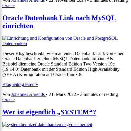
Von
Johannes Ahrends
•
22. November 2024
•
3 minutes of reading
Support
Oracle
bis
2032
Oracle Datenbank Link nach MySQL
einrichten
Dieser Blog beschreibt, wie man einen Datenbank Link von einer
Oracle Datenbank zu einer MySQL Datenbank aufbaut. Als
Beispiel dient eine Oracle Standard Edition Two Version 19c
(19.14.0) Datenbank mit der Standard Edition High Availability
(SEHA) Konfiguration auf Oracle Linux 8.
Oracle
Blogbeitrag lesen »
Datenbank
Von
Johannes Ahrends
•
21. März 2022
•
3 minutes of reading
Link
Oracle
nach
MySQL
einrichten
Wer ist eigentlich „SYSTEM“?