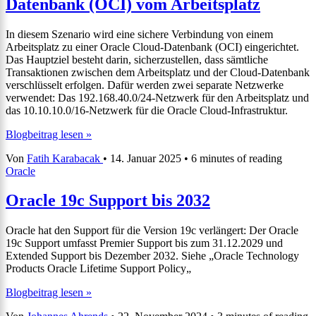
Datenbank (OCI) vom Arbeitsplatz
auf
Linux
mit
In diesem Szenario wird eine sichere Verbindung von einem
RAC
Arbeitsplatz zu einer Oracle Cloud-Datenbank (OCI) eingerichtet.
und
Das Hauptziel besteht darin, sicherzustellen, dass sämtliche
Dataguard
Transaktionen zwischen dem Arbeitsplatz und der Cloud-Datenbank
verschlüsselt erfolgen. Dafür werden zwei separate Netzwerke
verwendet: Das 192.168.40.0/24-Netzwerk für den Arbeitsplatz und
das 10.10.10.0/16-Netzwerk für die Oracle Cloud-Infrastruktur.
Sichere
Blogbeitrag lesen »
Verbindung
Von
Fatih Karabacak
•
14. Januar 2025
•
6 minutes of reading
zur
Oracle
Cloud-
Datenbank
(OCI)
Oracle 19c Support bis 2032
vom
Arbeitsplatz
Oracle hat den Support für die Version 19c verlängert: Der Oracle
19c Support umfasst Premier Support bis zum 31.12.2029 und
Extended Support bis Dezember 2032. Siehe „Oracle Technology
Products Oracle Lifetime Support Policy„
Oracle
Blogbeitrag lesen »
19c