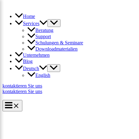
Zum
×
Inhalt
springen
Home
Services
Beratung
Support
Schulungen & Seminare
Downloadmaterialien
Unternehmen
Blog
Deutsch
English
kontaktieren Sie uns
kontaktieren Sie uns