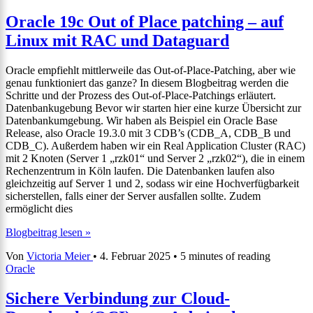
Oracle 19c Out of Place patching – auf
Linux mit RAC und Dataguard
Oracle empfiehlt mittlerweile das Out-of-Place-Patching, aber wie
genau funktioniert das ganze? In diesem Blogbeitrag werden die
Schritte und der Prozess des Out-of-Place-Patchings erläutert.
Datenbankugebung Bevor wir starten hier eine kurze Übersicht zur
Datenbankumgebung. Wir haben als Beispiel ein Oracle Base
Release, also Oracle 19.3.0 mit 3 CDB’s (CDB_A, CDB_B und
CDB_C). Außerdem haben wir ein Real Application Cluster (RAC)
mit 2 Knoten (Server 1 „rzk01“ und Server 2 „rzk02“), die in einem
Rechenzentrum in Köln laufen. Die Datenbanken laufen also
gleichzeitig auf Server 1 und 2, sodass wir eine Hochverfügbarkeit
sicherstellen, falls einer der Server ausfallen sollte. Zudem
ermöglicht dies
Oracle
Blogbeitrag lesen »
19c
Von
Victoria Meier
•
4. Februar 2025
•
5 minutes of reading
Out
Oracle
of
Place
patching
Sichere Verbindung zur Cloud-
–