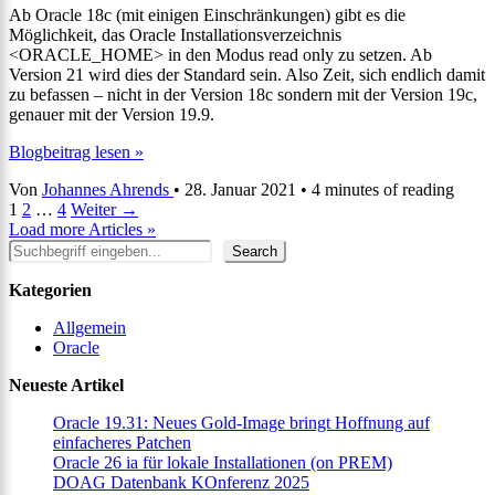
Ab Oracle 18c (mit einigen Einschränkungen) gibt es die
Möglichkeit, das Oracle Installationsverzeichnis
<ORACLE_HOME> in den Modus read only zu setzen. Ab
Version 21 wird dies der Standard sein. Also Zeit, sich endlich damit
zu befassen – nicht in der Version 18c sondern mit der Version 19c,
genauer mit der Version 19.9.
Read-
Blogbeitrag lesen »
Only
Von
Johannes Ahrends
•
28. Januar 2021
•
4 minutes of reading
Oracle
1
2
…
4
Weiter
→
Home
Load more Articles »
Suchen
Search
Kategorien
Allgemein
Oracle
Neueste Artikel
Oracle 19.31: Neues Gold-Image bringt Hoffnung auf
einfacheres Patchen
Oracle 26 ia für lokale Installationen (on PREM)
DOAG Datenbank KOnferenz 2025