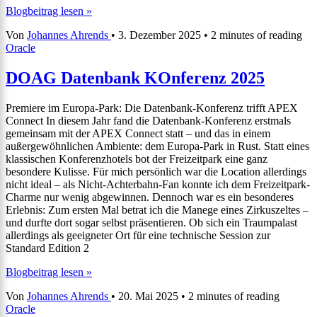
Oracle
Blogbeitrag lesen »
26
Von
Johannes Ahrends
•
3. Dezember 2025
•
2 minutes of reading
ia
Oracle
für
lokale
Installationen
DOAG Datenbank KOnferenz 2025
(on
PREM)
Premiere im Europa-Park: Die Datenbank-Konferenz trifft APEX
Connect In diesem Jahr fand die Datenbank-Konferenz erstmals
gemeinsam mit der APEX Connect statt – und das in einem
außergewöhnlichen Ambiente: dem Europa-Park in Rust. Statt eines
klassischen Konferenzhotels bot der Freizeitpark eine ganz
besondere Kulisse. Für mich persönlich war die Location allerdings
nicht ideal – als Nicht-Achterbahn-Fan konnte ich dem Freizeitpark-
Charme nur wenig abgewinnen. Dennoch war es ein besonderes
Erlebnis: Zum ersten Mal betrat ich die Manege eines Zirkuszeltes –
und durfte dort sogar selbst präsentieren. Ob sich ein Traumpalast
allerdings als geeigneter Ort für eine technische Session zur
Standard Edition 2
DOAG
Blogbeitrag lesen »
Datenbank
Von
Johannes Ahrends
•
20. Mai 2025
•
2 minutes of reading
KOnferenz
Oracle
2025