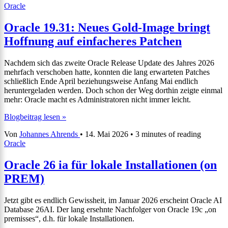
Oracle
by
category
Oracle 19.31: Neues Gold-Image bringt
Hoffnung auf einfacheres Patchen
Nachdem sich das zweite Oracle Release Update des Jahres 2026
mehrfach verschoben hatte, konnten die lang erwarteten Patches
schließlich Ende April beziehungsweise Anfang Mai endlich
heruntergeladen werden. Doch schon der Weg dorthin zeigte einmal
mehr: Oracle macht es Administratoren nicht immer leicht.
Oracle
Blogbeitrag lesen »
19.31:
Von
Johannes Ahrends
•
14. Mai 2026
•
3 minutes of reading
Neues
Oracle
Gold-
Image
bringt
Oracle 26 ia für lokale Installationen (on
Hoffnung
PREM)
auf
einfacheres
Patchen
Jetzt gibt es endlich Gewissheit, im Januar 2026 erscheint Oracle AI
Database 26AI. Der lang ersehnte Nachfolger von Oracle 19c „on
premisses“, d.h. für lokale Installationen.