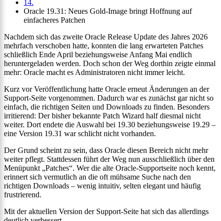
14.
Oracle 19.31: Neues Gold-Image bringt Hoffnung auf
einfacheres Patchen
Nachdem sich das zweite Oracle Release Update des Jahres 2026
mehrfach verschoben hatte, konnten die lang erwarteten Patches
schließlich Ende April beziehungsweise Anfang Mai endlich
heruntergeladen werden. Doch schon der Weg dorthin zeigte einmal
mehr: Oracle macht es Administratoren nicht immer leicht.
Kurz vor Veröffentlichung hatte Oracle erneut Änderungen an der
Support-Seite vorgenommen. Dadurch war es zunächst gar nicht so
einfach, die richtigen Seiten und Downloads zu finden. Besonders
irritierend: Der bisher bekannte Patch Wizard half diesmal nicht
weiter. Dort endete die Auswahl bei 19.30 beziehungsweise 19.29 –
eine Version 19.31 war schlicht nicht vorhanden.
Der Grund scheint zu sein, dass Oracle diesen Bereich nicht mehr
weiter pflegt. Stattdessen führt der Weg nun ausschließlich über den
Menüpunkt „Patches“. Wer die alte Oracle-Supportseite noch kennt,
erinnert sich vermutlich an die oft mühsame Suche nach den
richtigen Downloads – wenig intuitiv, selten elegant und häufig
frustrierend.
Mit der aktuellen Version der Support-Seite hat sich das allerdings
deutlich verbessert.