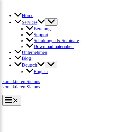
Zum
×
Inhalt
springen
Home
Services
Beratung
Support
Schulungen & Seminare
Downloadmaterialien
Unternehmen
Blog
Deutsch
English
kontaktieren Sie uns
kontaktieren Sie uns