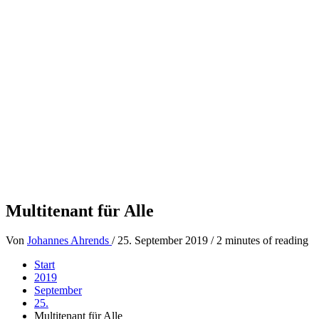
Multitenant für Alle
Von
Johannes Ahrends
/
25. September 2019
/
2 minutes of reading
Start
2019
September
25.
Multitenant für Alle