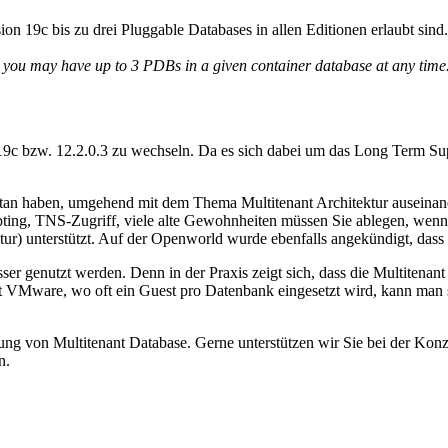
on 19c bis zu drei Pluggable Databases in allen Editionen erlaubt sin
hen you may have up to 3 PDBs in a given container database at any time
 19c bzw. 12.2.0.3 zu wechseln. Da es sich dabei um das Long Term Supp
 getan haben, umgehend mit dem Thema Multitenant Architektur auseinande
ting, TNS-Zugriff, viele alte Gewohnheiten müssen Sie ablegen, wenn 
r) unterstützt. Auf der Openworld wurde ebenfalls angekündigt, dass e
sser genutzt werden. Denn in der Praxis zeigt sich, dass die Multitenan
t VMware, wo oft ein Guest pro Datenbank eingesetzt wird, kann man
ng von Multitenant Database. Gerne unterstützen wir Sie bei der Konze
n.