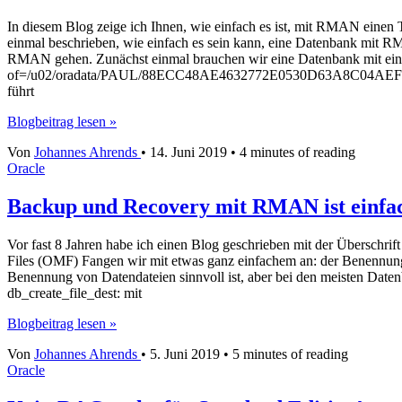
In diesem Blog zeige ich Ihnen, wie einfach es ist, mit RMAN einen
einmal beschrieben, wie einfach es sein kann, eine Datenbank mit R
RMAN gehen. Zunächst einmal brauchen wir eine Datenbank mit einem 
of=/u02/oradata/PAUL/88ECC48AE4632772E0530D63A8C04AEF/datafile
führt
Recovery
Blogbeitrag lesen »
mit
Von
Johannes Ahrends
•
14. Juni 2019
•
4 minutes of reading
RMAN
Oracle
ist
einfach!
Backup und Recovery mit RMAN ist einfa
Vor fast 8 Jahren habe ich einen Blog geschrieben mit der Überschri
Files (OMF) Fangen wir mit etwas ganz einfachem an: der Benennung u
Benennung von Datendateien sinnvoll ist, aber bei den meisten Datenb
db_create_file_dest: mit
Backup
Blogbeitrag lesen »
und
Von
Johannes Ahrends
•
5. Juni 2019
•
5 minutes of reading
Recovery
Oracle
mit
RMAN