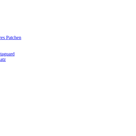
res Patchen
ataguard
atz