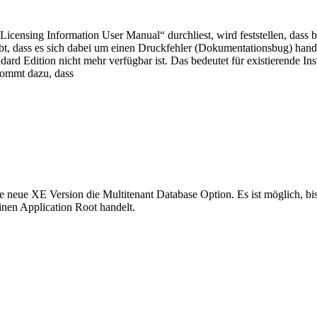
Licensing Information User Manual“ durchliest, wird feststellen, dass
bt, dass es sich dabei um einen Druckfehler (Dokumentationsbug) hande
dard Edition nicht mehr verfügbar ist. Das bedeutet für existierende In
kommt dazu, dass
 neue XE Version die Multitenant Database Option. Es ist möglich, bis z
inen Application Root handelt.