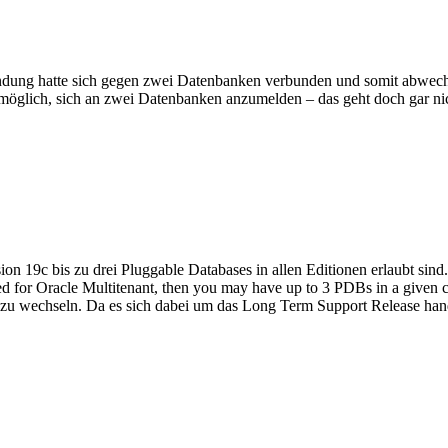
endung hatte sich gegen zwei Datenbanken verbunden und somit abwec
möglich, sich an zwei Datenbanken anzumelden – das geht doch gar ni
on 19c bis zu drei Pluggable Databases in allen Editionen erlaubt sin
nsed for Oracle Multitenant, then you may have up to 3 PDBs in a given 
3 zu wechseln. Da es sich dabei um das Long Term Support Release hande