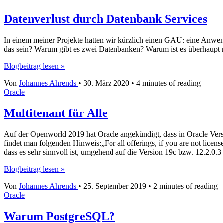
Datenverlust durch Datenbank Services
In einem meiner Projekte hatten wir kürzlich einen GAU: eine Anw
das sein? Warum gibt es zwei Datenbanken? Warum ist es überhaupt 
Datenverlust
Blogbeitrag lesen »
durch
Von
Johannes Ahrends
•
30. März 2020
•
4 minutes of reading
Datenbank
Oracle
Services
Multitenant für Alle
Auf der Openworld 2019 hat Oracle angekündigt, dass in Oracle Versi
findet man folgenden Hinweis:„For all offerings, if you are not lice
dass es sehr sinnvoll ist, umgehend auf die Version 19c bzw. 12.2.0.
Multitenant
Blogbeitrag lesen »
für
Von
Johannes Ahrends
•
25. September 2019
•
2 minutes of reading
Alle
Oracle
Warum PostgreSQL?