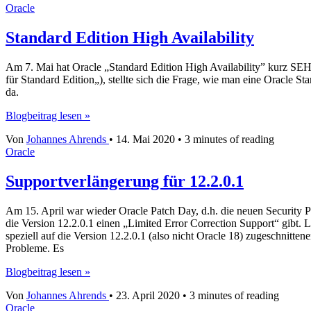
Oracle
by
category
Standard Edition High Availability
Am 7. Mai hat Oracle „Standard Edition High Availability” kurz SEH
für Standard Edition„), stellte sich die Frage, wie man eine Oracle S
da.
Standard
Blogbeitrag lesen »
Edition
Von
Johannes Ahrends
•
14. Mai 2020
•
3 minutes of reading
High
Oracle
Availability
Supportverlängerung für 12.2.0.1
Am 15. April war wieder Oracle Patch Day, d.h. die neuen Security P
die Version 12.2.0.1 einen „Limited Error Correction Support“ gibt.
speziell auf die Version 12.2.0.1 (also nicht Oracle 18) zugeschnitt
Probleme. Es
Supportverlängerung
Blogbeitrag lesen »
für
Von
Johannes Ahrends
•
23. April 2020
•
3 minutes of reading
12.2.0.1
Oracle