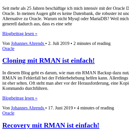
Seit mehr als 25 Jahren beschäftige ich mich intensiv mit der Oracl
Oracle. In meinen Augen gibt es keine Datenbank, die robuster ist un
Alternative zu Oracle. Warum nicht Mysql oder MariaDB? Weil mich P
generell dadurch aus, dass es eine sehr
Warum
Blogbeitrag lesen »
PostgreSQL?
Von
Johannes Ahrends
•
2. Juli 2019
•
2 minutes of reading
Oracle
Cloning mit RMAN ist einfach!
In diesem Blog geht es darum, wie man ein RMAN Backup dazu nutzt,
RMAN im Fehlerfall bei der Fehlerbehebung helfen kann. Allerdings 
ist eher selten. Oft steht man aber vor der Herausforderung, eine K
Kommando durchführen.
Cloning
Blogbeitrag lesen »
mit
Von
Johannes Ahrends
•
17. Juni 2019
•
4 minutes of reading
RMAN
Oracle
ist
einfach!
Recovery mit RMAN ist einfach!