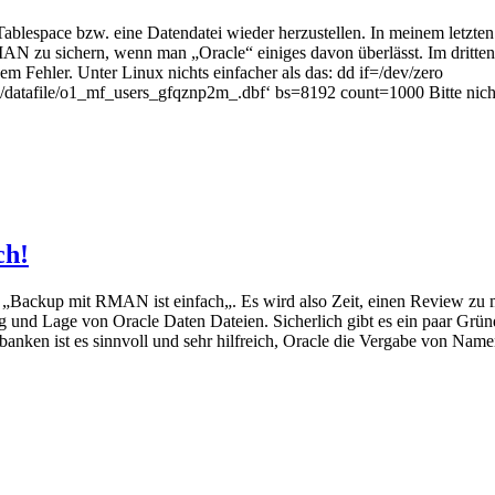
 Tablespace bzw. eine Datendatei wieder herzustellen. In meinem let
MAN zu sichern, wenn man „Oracle“ einiges davon überlässt. Im dritte
Fehler. Unter Linux nichts einfacher als das: dd if=/dev/zero
/o1_mf_users_gfqznp2m_.dbf‘ bs=8192 count=1000 Bitte nicht nach
ch!
ft „Backup mit RMAN ist einfach„. Es wird also Zeit, einen Review zu 
nd Lage von Oracle Daten Dateien. Sicherlich gibt es ein paar Gründe 
anken ist es sinnvoll und sehr hilfreich, Oracle die Vergabe von Namen