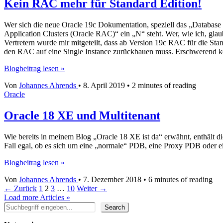
ist
Kein RAC mehr für Standard Edition!
einfach!
Wer sich die neue Oracle 19c Dokumentation, speziell das „Database 
Application Clusters (Oracle RAC)“ ein „N“ steht. Wer, wie ich, glau
Vertretern wurde mir mitgeteilt, dass ab Version 19c RAC für die Stan
den RAC auf eine Single Instance zurückbauen muss. Erschwerend 
Kein
Blogbeitrag lesen »
RAC
Von
Johannes Ahrends
•
8. April 2019
•
2 minutes of reading
mehr
Oracle
für
Standard
Edition!
Oracle 18 XE und Multitenant
Wie bereits in meinem Blog „Oracle 18 XE ist da“ erwähnt, enthält die
Fall egal, ob es sich um eine „normale“ PDB, eine Proxy PDB oder e
Oracle
Blogbeitrag lesen »
18
Von
Johannes Ahrends
•
7. Dezember 2018
•
6 minutes of reading
XE
←
Zurück
1
2
3
…
10
Weiter
→
und
Load more Articles »
Multitenant
Suchen
Search